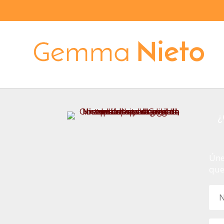
¿
Úne
que